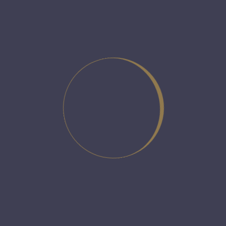
de eerste aanvaller en de
spits de eerste verdediger
119756
EUROPEAN PATENTS GRANTED
3335
OPPOSITIONS PENDING
2220
APPEALS PENDING